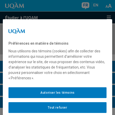
FR
EN
Étudier à l'UQAM
COURS
//
ESM1645
Stage 1 : initiation à l'acte d'enseigner les
Préférences en matière de témoins
mathématiques au secondaire
Nous utilisons des témoins (cookies) afin de collecter des
informations qui nous permettent d’améliorer votre
expérience sur le site, de vous proposer des contenus vidéo,
Description du cours
d’analyser les statistiques de fréquentation, etc. Vous
pouvez personnaliser votre choix en sélectionnant
Horaire - Été 2026
« Préférences ».
Horaire - Automne 2026
Autoriser les témoins
Horaire - Hiver 2027
Tout refuser