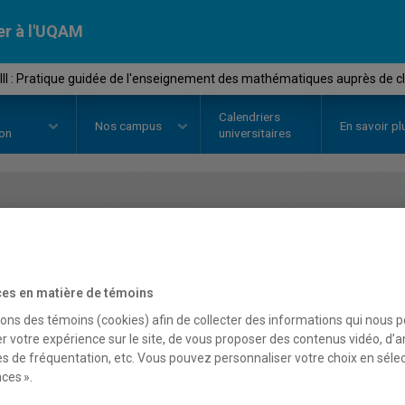
er à l'UQAM
II : Pratique guidée de l'enseignement des mathématiques auprès de cli
Calendriers
Nos
campus
En savoir pl
ion
universitaires
OURS
//
ESM3157
-
Stage III : Pr
l'enseignement des mat
es en matière de témoins
clientèles diversifiées
sons des témoins (cookies) afin de collecter des informations qui nous 
r votre expérience sur le site, de vous proposer des contenus vidéo, d’a
es de fréquentation, etc. Vous pouvez personnaliser votre choix en séle
ces ».
Description
Horaire - Été 2026
Horaire