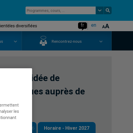
fr
en
entèles diversifiées
us
Rencontrez-nous
atique guidée de
hématiques auprès de
permettent
nalyser les
ctionnant
 - Automne 2026
Horaire - Hiver 2027