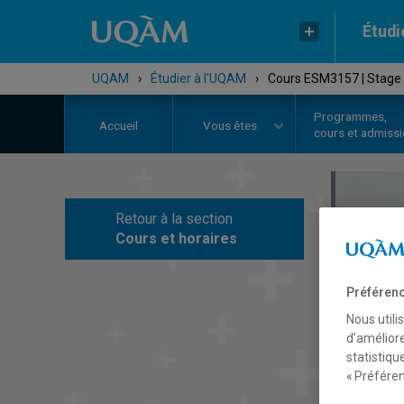
Étudi
UQAM
›
Étudier à l'UQAM
›
Cours ESM3157 | Stage I
Programmes,
Accueil
Vous êtes
cours et admiss
Retour à la section
C
Cours et horaires
Préférenc
Nous utili
d’améliore
statistiqu
« Préféren