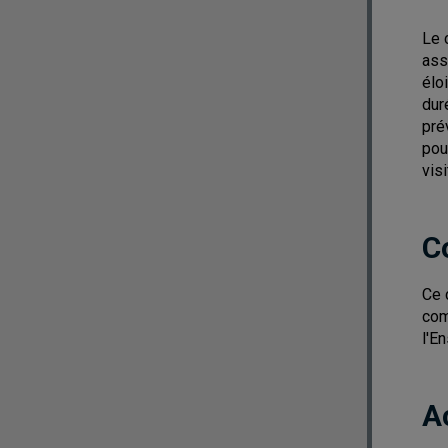
Le 
ass
élo
dur
pré
pou
vis
C
Ce 
com
l'E
A