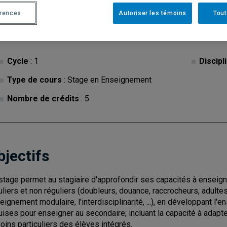
érences
Autoriser les témoins
Tout
Cycle
: 1
Discipl
Type de cours
: Stage en Enseignement
Nombre de crédits
: 5
bjectifs
stage permet au stagiaire d'approfondir ses capacités à ensei
uliers et non réguliers (doubleurs, douance, raccrocheurs, adulte
eignement modulaire, l'interdisciplinarité, ...), en développant
uises pour enseigner au secondaire; incluant la capacité à adapte
oins particuliers des élèves intégrés.