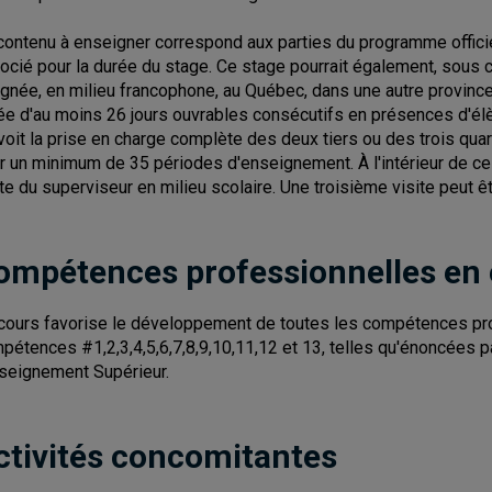
contenu à enseigner correspond aux parties du programme officiel
ocié pour la durée du stage. Ce stage pourrait également, sous ce
ignée, en milieu francophone, au Québec, dans une autre province
ée d'au moins 26 jours ouvrables consécutifs en présences d'élè
voit la prise en charge complète des deux tiers ou des trois qu
r un minimum de 35 périodes d'enseignement. À l'intérieur de ce s
ite du superviseur en milieu scolaire. Une troisième visite peut 
ompétences professionnelles en
cours favorise le développement de toutes les compétences pr
pétences #1,2,3,4,5,6,7,8,9,10,11,12 et 13, telles qu'énoncées pa
nseignement Supérieur.
ctivités concomitantes