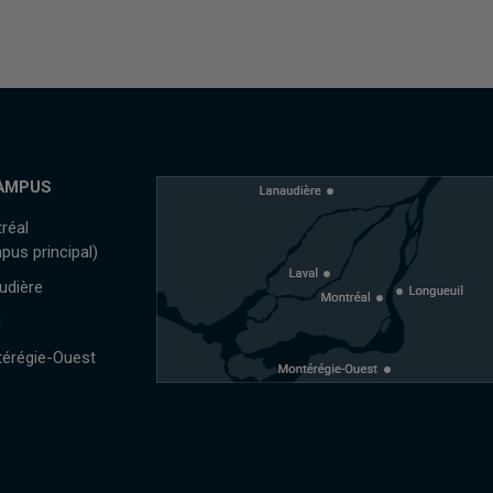
AMPUS
réal
pus principal)
udière
l
érégie-Ouest