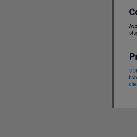
C
Avo
sta
P
DDM
hor
cli