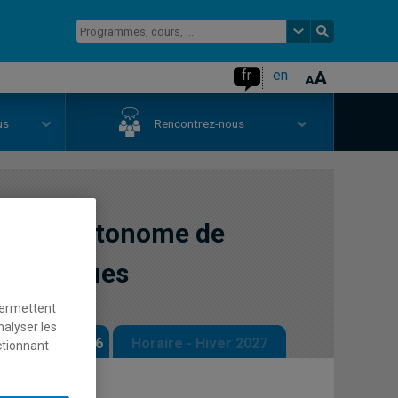
fr
en
us
Rencontrez-nous
atique autonome de
hématiques
permettent
nalyser les
 - Automne 2026
Horaire - Hiver 2027
ctionnant