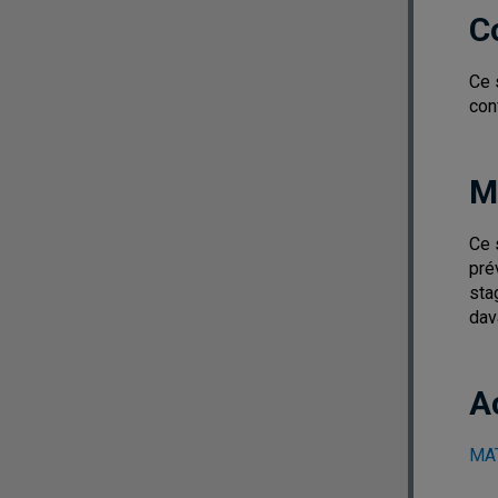
C
Ce 
con
M
Ce 
pré
sta
dav
A
MAT