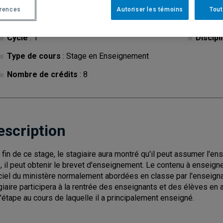
érences
Autoriser les témoins
Tout
Cycle
: 1
Discipl
Type de cours
: Stage en Enseignement
Nombre de crédits
: 8
escription
a fin de ce stage, le stagiaire aura montré qu'il peut assumer l'
s, il peut obtenir le brevet d'enseignement. Le contenu à ensei
iciel du ministère normalement abordées en classe par l'enseign
giaire participera à la rentrée des enseignants et des élèves en ao
l'étape au cours de laquelle il a principalement enseigné.