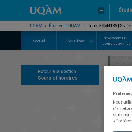
Étudi
UQAM
›
Étudier à l'UQAM
›
Cours ESM4185 | Stage 
Programmes,
Accueil
Vous êtes
cours et admiss
Retour à la section
C
Cours et horaires
Préférenc
Nous utili
d’améliore
statistiqu
« Préféren