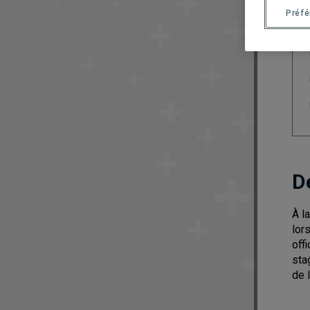
Préf
D
À l
lor
off
sta
de 