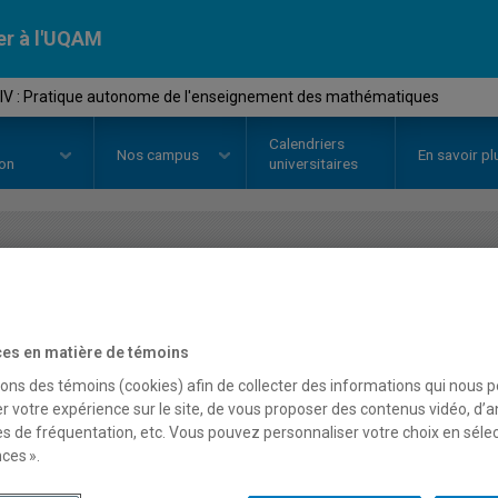
er à l'UQAM
IV : Pratique autonome de l'enseignement des mathématiques
Calendriers
Nos
campus
En savoir pl
ion
universitaires
OURS
//
ESM4185
-
Stage IV : Pr
l'enseignement des mat
es en matière de témoins
sons des témoins (cookies) afin de collecter des informations qui nous 
r votre expérience sur le site, de vous proposer des contenus vidéo, d’a
Description
Horaire - Été 2026
Horaire
es de fréquentation, etc. Vous pouvez personnaliser votre choix en séle
ces ».