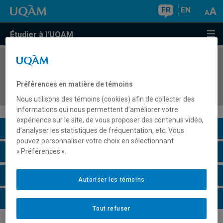
FR
EN
Étudier à l'UQAM
COURS
//
ESM4485
Stage IV : Pratique autonome de l'enseignement
Préférences en matière de témoins
des disciplines du domaine de l'univers social
Nous utilisons des témoins (cookies) afin de collecter des
informations qui nous permettent d’améliorer votre
expérience sur le site, de vous proposer des contenus vidéo,
Description du cours
d’analyser les statistiques de fréquentation, etc. Vous
pouvez personnaliser votre choix en sélectionnant
Horaire - Été 2026
« Préférences ».
Horaire - Automne 2026
Autoriser les témoins
Horaire - Hiver 2027
Tout refuser