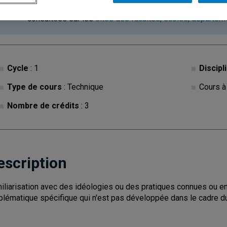
Ce cours est à contenu variable. Les descriptions des c
consultées sur les
sites des facultés, écoles, départe
Cycle
: 1
Discipl
Type de cours
: Technique
Cours à
Nombre de crédits
: 3
escription
iliarisation avec des idéologies ou des pratiques connues ou en
blématique spécifique qui n'est pas développée dans le cadre 