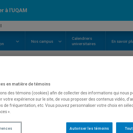
er à l'UQAM
I
Calendriers
Nos
campus
En savoir pl
ion
universitaires
OURS
//
EST100X
-
Atelier I
es en matière de témoins
sons des témoins (cookies) afin de collecter des informations qui nous 
r votre expérience sur le site, de vous proposer des contenus vidéo, d’a
Description
Horaire - Été 2026
Horaire
es de fréquentation, etc. Vous pouvez personnaliser votre choix en séle
ces ».
érences
Autoriser les témoins
Tout