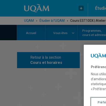
Étudi
UQAM
›
Étudier à l'UQAM
›
Cours EST100X | Atelier 
Programmes,
Accueil
Vous êtes
cours et admiss
Retour à la section
C
Cours et horaires
Préférenc
Nous utili
d’améliore
statistiqu
« Préféren
Préf