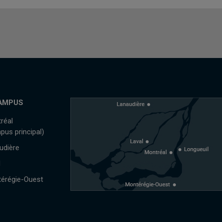
AMPUS
réal
pus principal)
udière
l
érégie-Ouest