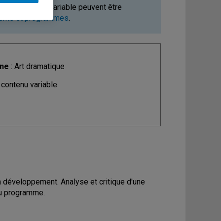
ours à contenu variable peuvent être
ments et programmes
.
ine
: Art dramatique
 contenu variable
 développement. Analyse et critique d'une
du programme.