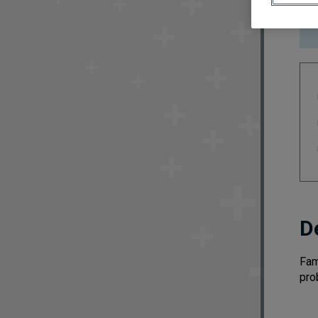
D
Fam
pro