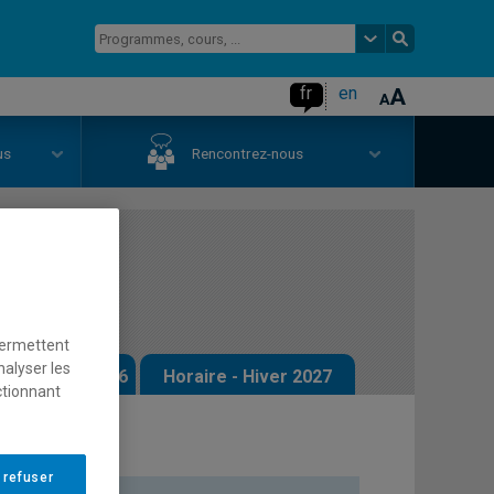
fr
en
us
Rencontrez-nous
permettent
nalyser les
 - Automne 2026
Horaire - Hiver 2027
ctionnant
 refuser