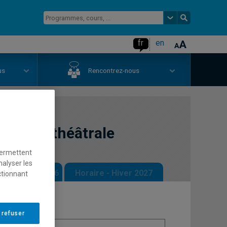
fr
en
us
Rencontrez-nous
diation théâtrale
permettent
nalyser les
 - Automne 2026
Horaire - Hiver 2027
ctionnant
 refuser