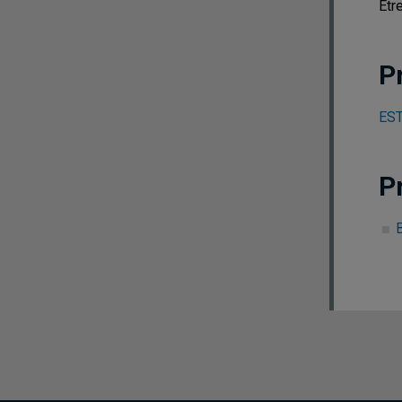
Êtr
P
EST
P