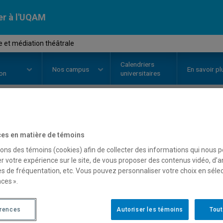
er à l'UQAM
e et médiation théâtrale
Calendriers
Nos
campus
En savoir pl
ion
universitaires
OURS
//
EST2060
-
Critique et mé
es en matière de témoins
sons des témoins (cookies) afin de collecter des informations qui nous 
r votre expérience sur le site, de vous proposer des contenus vidéo, d’a
Description
Horaire - Été 2026
Horaire
es de fréquentation, etc. Vous pouvez personnaliser votre choix en séle
ces ».
érences
Autoriser les témoins
Tout