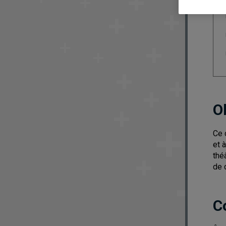
O
Ce 
et 
thé
de 
C