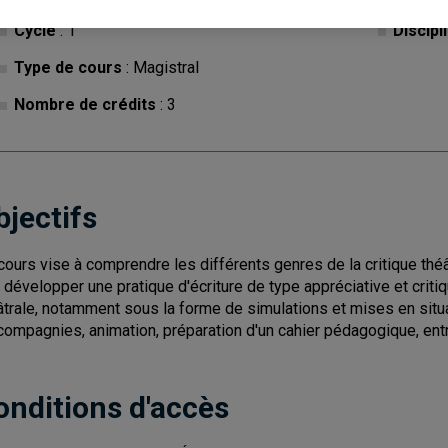
Cycle
: 1
Discipl
Type de cours
: Magistral
Nombre de crédits
: 3
bjectifs
cours vise à comprendre les différents genres de la critique théâ
à développer une pratique d'écriture de type appréciative et criti
âtrale, notamment sous la forme de simulations et mises en sit
compagnies, animation, préparation d'un cahier pédagogique, entre
onditions d'accès