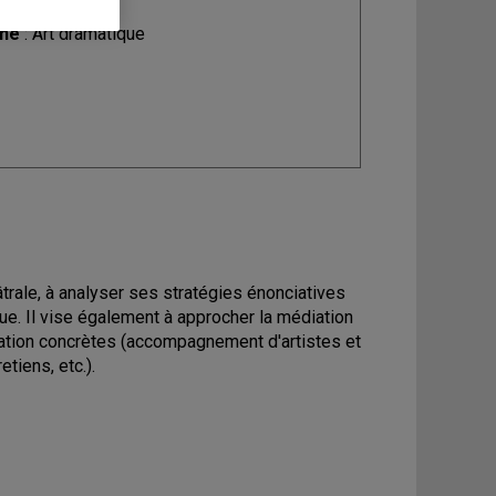
ine
: Art dramatique
trale, à analyser ses stratégies énonciatives
que. Il vise également à approcher la médiation
uation concrètes (accompagnement d'artistes et
tiens, etc.).