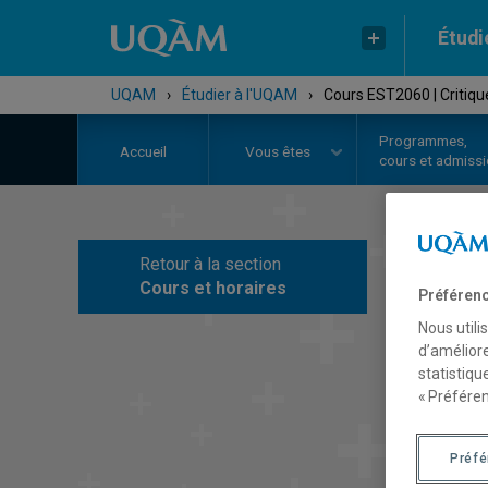
Étudi
UQAM
›
Étudier à l'UQAM
›
Cours EST2060 | Critiqu
Programmes,
Accueil
Vous êtes
cours et admiss
Retour à la section
C
Cours et horaires
Préférenc
Nous utili
d’améliore
statistiqu
« Préféren
Préf