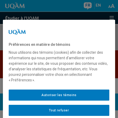
FR
EN
Étudier à l'UQAM
Aucun résultat
Préférences en matière de témoins
Nous utilisons des témoins (cookies) afin de collecter des
Le sigle de cours "EST23AJ" n'est pas présent
informations qui nous permettent d’améliorer votre
expérience sur le site, de vous proposer des contenus vidéo,
dans l'annuaire.
d’analyser les statistiques de fréquentation, etc. Vous
Retour
pouvez personnaliser votre choix en sélectionnant
« Préférences ».
Autoriser les témoins
UQAM
Nous joindre
Tout refuser