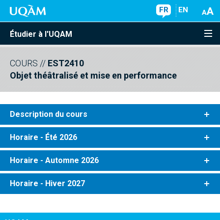
FR
EN
Étudier à l'UQAM
COURS
//
EST2410
Objet théâtralisé et mise en performance
Description du cours
Horaire - Été 2026
Horaire - Automne 2026
Horaire - Hiver 2027