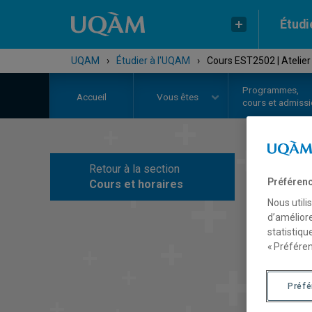
Étudi
UQAM
›
Étudier à l'UQAM
›
Cours EST2502 | Atelier 
Programmes,
Accueil
Vous êtes
cours et admiss
Retour à la section
C
Préférenc
Cours et horaires
Nous utili
d’améliore
statistiqu
« Préféren
Préf