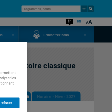
fr
en
us
Rencontrez-nous
II (répertoire classique
permettent
nalyser les
ctionnant
 - Automne 2026
Horaire - Hiver 2027
 refuser