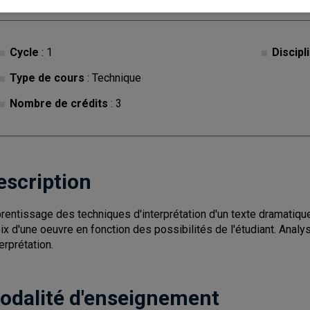
Cycle
: 1
Discipl
Type de cours
: Technique
Nombre de crédits
: 3
escription
rentissage des techniques d'interprétation d'un texte dramatiqu
ix d'une oeuvre en fonction des possibilités de l'étudiant. Anal
terprétation.
odalité d'enseignement