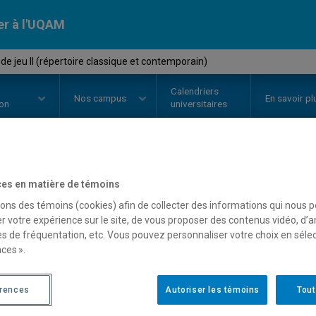
er à l'UQAM
de jeu II (répertoire classique et contemporain)
Calendriers
Nos
campus
En savoir pl
ion
universitaires
OURS
//
EST2502
-
Atelier de jeu 
es en matière de témoins
sons des témoins (cookies) afin de collecter des informations qui nous 
et contemporain)
r votre expérience sur le site, de vous proposer des contenus vidéo, d’a
es de fréquentation, etc. Vous pouvez personnaliser votre choix en séle
ces ».
Description
Horaire - Été 2026
Horaire
érences
Autoriser les témoins
Tout