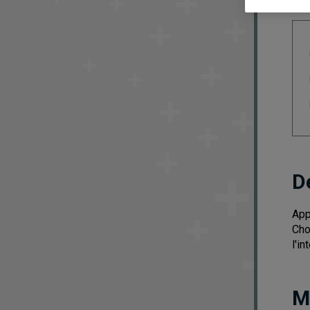
D
App
Cho
l'in
M