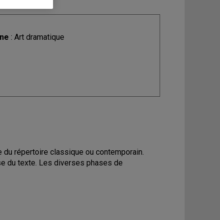
ine
: Art dramatique
e du répertoire classique ou contemporain.
yse du texte. Les diverses phases de