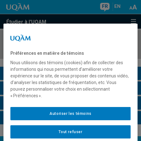
FR
EN
Étudier à l'UQAM
COURS
//
EST3401
Production de spectacle II
Préférences en matière de témoins
Nous utilisons des témoins (cookies) afin de collecter des
informations qui nous permettent d’améliorer votre
Description du cours
expérience sur le site, de vous proposer des contenus vidéo,
d’analyser les statistiques de fréquentation, etc. Vous
Horaire - Été 2026
pouvez personnaliser votre choix en sélectionnant
« Préférences ».
Horaire - Automne 2026
Autoriser les témoins
Horaire - Hiver 2027
Tout refuser