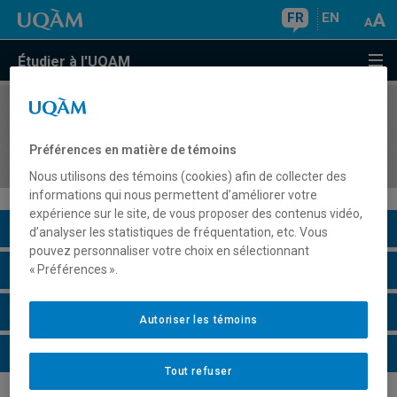
FR
EN
Étudier à l'UQAM
COURS
//
EST4112
Stage d'enseignement de l'art dramatique au
Préférences en matière de témoins
secondaire et séminaire d'intégration
Nous utilisons des témoins (cookies) afin de collecter des
informations qui nous permettent d’améliorer votre
expérience sur le site, de vous proposer des contenus vidéo,
Description du cours
d’analyser les statistiques de fréquentation, etc. Vous
pouvez personnaliser votre choix en sélectionnant
Horaire - Été 2026
« Préférences ».
Horaire - Automne 2026
Autoriser les témoins
Horaire - Hiver 2027
Tout refuser