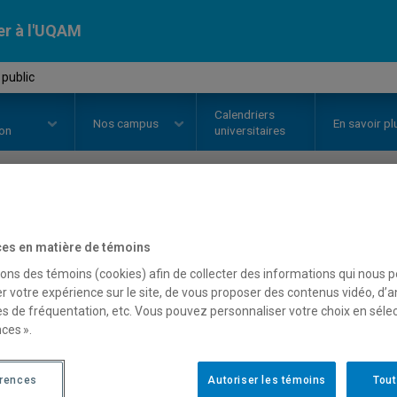
er à l'UQAM
 public
Calendriers
Nos
campus
En savoir pl
ion
universitaires
OURS
//
EST421X
-
Atelier public
es en matière de témoins
sons des témoins (cookies) afin de collecter des informations qui nous 
r votre expérience sur le site, de vous proposer des contenus vidéo, d’a
Description
Horaire - Été 2026
Horaire
es de fréquentation, etc. Vous pouvez personnaliser votre choix en séle
ces ».
érences
Autoriser les témoins
Tout