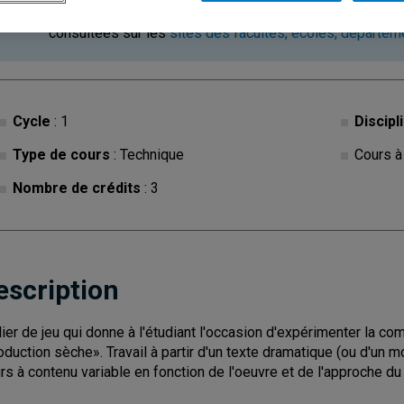
Ce cours est à contenu variable. Les descriptions des c
consultées sur les
sites des facultés, écoles, départe
Cycle
: 1
Discipl
Type de cours
: Technique
Cours à
Nombre de crédits
: 3
escription
lier de jeu qui donne à l'étudiant l'occasion d'expérimenter la c
oduction sèche». Travail à partir d'un texte dramatique (ou d'un m
rs à contenu variable en fonction de l'oeuvre et de l'approche d