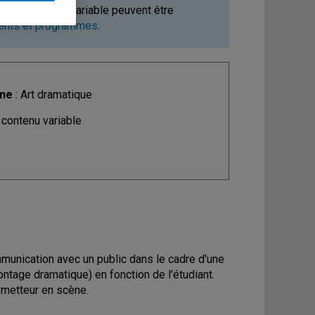
ours à contenu variable peuvent être
ments et programmes
.
ine
: Art dramatique
 contenu variable
ommunication avec un public dans le cadre d'une
ontage dramatique) en fonction de l'étudiant.
u metteur en scène.