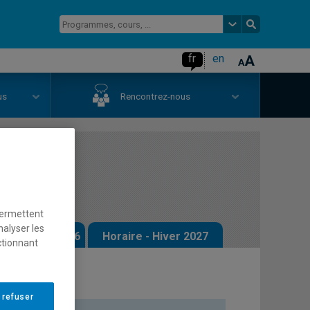
fr
en
us
Rencontrez-nous
permettent
nalyser les
 - Automne 2026
Horaire - Hiver 2027
ctionnant
 refuser