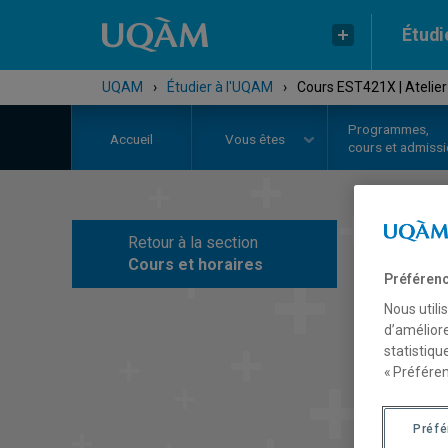
Étudi
UQAM
›
Étudier à l'UQAM
›
Cours EST421X | Atelier
Programmes,
Accueil
Vous êtes
cours et admiss
Retour à la section
C
Cours et horaires
Préférenc
Nous utili
d’améliore
statistiqu
« Préféren
Préf