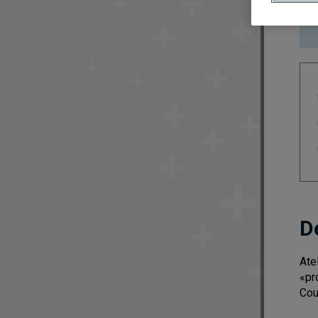
D
Ate
«pr
Cou