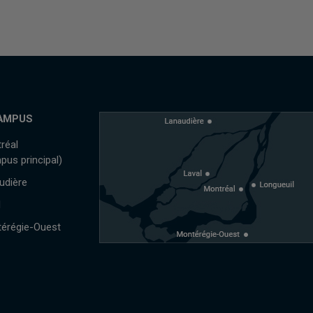
AMPUS
réal
pus principal)
udière
l
érégie-Ouest