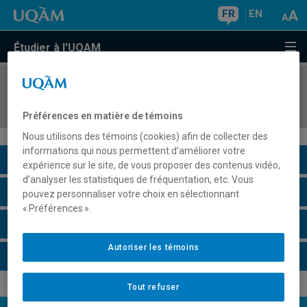
FR
EN
Étudier à l'UQAM
COURS
//
EST5083
Jeux dramatiques et jeux de théâtralisation
Préférences en matière de témoins
Nous utilisons des témoins (cookies) afin de collecter des
informations qui nous permettent d’améliorer votre
Description du cours
expérience sur le site, de vous proposer des contenus vidéo,
d’analyser les statistiques de fréquentation, etc. Vous
Horaire - Été 2026
pouvez personnaliser votre choix en sélectionnant
« Préférences ».
Horaire - Automne 2026
Autoriser les témoins
Horaire - Hiver 2027
Tout refuser