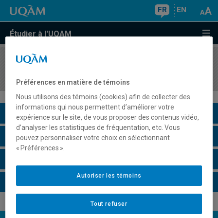
FR
EN
Étudier à l'UQAM
COURS
//
EST6300
Stage en milieu professionnel
Préférences en matière de témoins
Nous utilisons des témoins (cookies) afin de collecter des
informations qui nous permettent d’améliorer votre
Description du cours
expérience sur le site, de vous proposer des contenus vidéo,
d’analyser les statistiques de fréquentation, etc. Vous
Horaire - Été 2026
pouvez personnaliser votre choix en sélectionnant
« Préférences ».
Horaire - Automne 2026
Autoriser les témoins
Horaire - Hiver 2027
Tout refuser