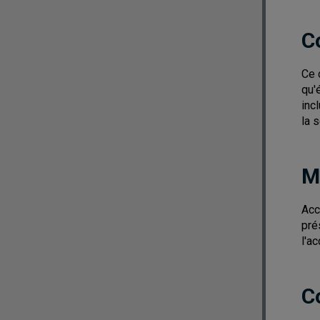
C
Ce 
qu'
inc
la 
M
Acc
pré
l'a
C