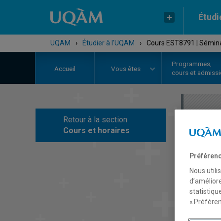
Étudi
UQAM
›
Étudier à l'UQAM
›
Cours EST8791 | Séminai
Programmes,
Accueil
Vous êtes
cours et admiss
Retour à la section
C
Cours et horaires
Préférenc
Nous utili
d’améliore
statistiqu
« Préféren