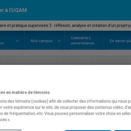
er à l'UQAM
re et pratique supervisée 3 : réflexion, analyse et création d'un proje
Calendriers
Nos
campus
En savoir pl
ion
universitaires
OURS
//
EST8791
-
Séminaire et p
réflexion, analyse et créa
es en matière de témoins
pédagogique novateur
sons des témoins (cookies) afin de collecter des informations qui nous 
r votre expérience sur le site, de vous proposer des contenus vidéo, d’a
es de fréquentation, etc. Vous pouvez personnaliser votre choix en séle
ces ».
Description
Horaire - Été 2026
Horaire