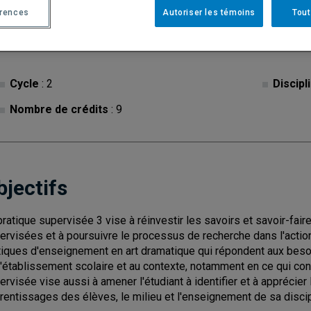
érences
Autoriser les témoins
Tout
Cycle
: 2
Discipl
Nombre de crédits
: 9
bjectifs
pratique supervisée 3 vise à réinvestir les savoirs et savoir-fa
ervisées et à poursuivre le processus de recherche dans l'acti
tiques d'enseignement en art dramatique qui répondent aux besoi
l'établissement scolaire et au contexte, notamment en ce qui conc
ervisée vise aussi à amener l'étudiant à identifier et à apprécie
rentissages des élèves, le milieu et l'enseignement de sa discipl