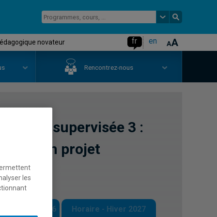
fr
en
t pédagogique novateur
us
Rencontrez-nous
ratique supervisée 3 :
tion d'un projet
permettent
nalyser les
ctionnant
 - Automne 2026
Horaire - Hiver 2027