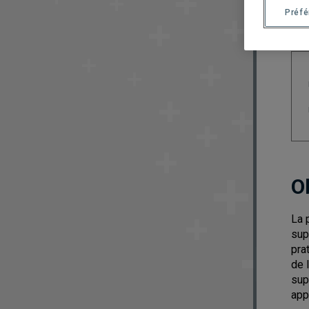
Préf
O
La 
sup
pra
de 
sup
app