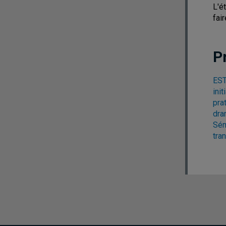
L'é
fai
P
EST
init
pra
dra
Sém
tra