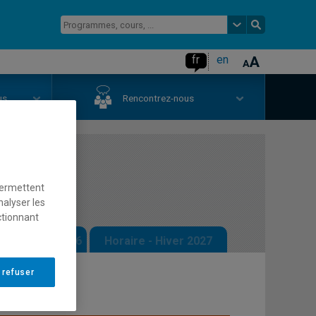
fr
en
us
Rencontrez-nous
I
permettent
nalyser les
ctionnant
 - Automne 2026
Horaire - Hiver 2027
 refuser