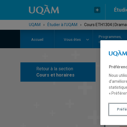
Étudi
UQAM
›
Étudier à l'UQAM
›
Cours ETH1304 | Dramatu
Programmes,
Accueil
Vous êtes
cours et admiss
Préférenc
Retour à la section
C
Cours et horaires
Nous utili
d’améliore
statistiqu
« Préféren
Préf