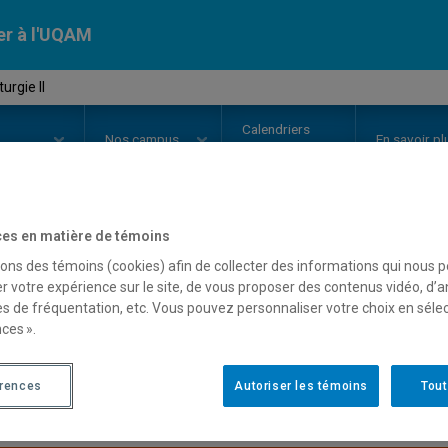
er à l'UQAM
rgie II
Calendriers
Nos
campus
En savoir pl
ion
universitaires
es en matière de témoins
OURS
//
ETH1304
-
Dramaturgie I
sons des témoins (cookies) afin de collecter des informations qui nous 
r votre expérience sur le site, de vous proposer des contenus vidéo, d’a
es de fréquentation, etc. Vous pouvez personnaliser votre choix en séle
ces ».
Description
Horaire - Été 2026
Horaire
érences
Autoriser les témoins
Tout