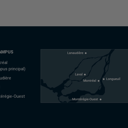
AMPUS
réal
pus principal)
udière
l
érégie-Ouest