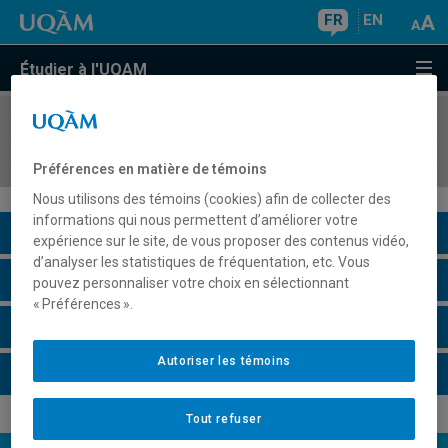
FR
EN
Étudier à l'UQAM
COURS
//
ETH2305
Atelier de création théâtrale I
Préférences en matière de témoins
Nous utilisons des témoins (cookies) afin de collecter des
informations qui nous permettent d’améliorer votre
Description du cours
expérience sur le site, de vous proposer des contenus vidéo,
d’analyser les statistiques de fréquentation, etc. Vous
Horaire - Été 2026
pouvez personnaliser votre choix en sélectionnant
« Préférences ».
Horaire - Automne 2026
Autoriser les témoins
Horaire - Hiver 2027
Tout refuser