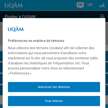
FR
EN
Étudier à l'UQAM
COURS
//
ETH2400
Travail d'interprétation I
Préférences en matière de témoins
Nous utilisons des témoins (cookies) afin de collecter des
informations qui nous permettent d’améliorer votre
Description du cours
expérience sur le site, de vous proposer des contenus vidéo,
d’analyser les statistiques de fréquentation, etc. Vous
Horaire - Été 2026
pouvez personnaliser votre choix en sélectionnant
« Préférences ».
Horaire - Automne 2026
Autoriser les témoins
Horaire - Hiver 2027
Tout refuser