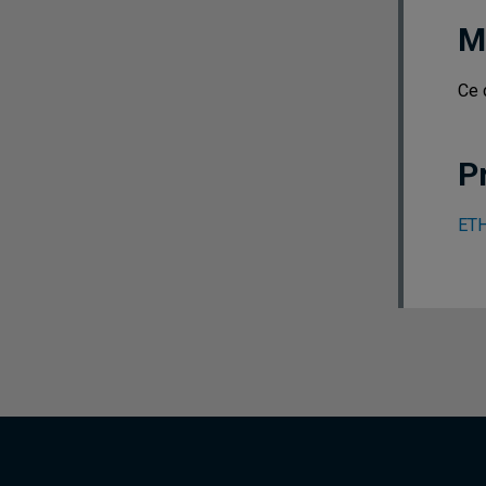
M
Ce 
P
ETH