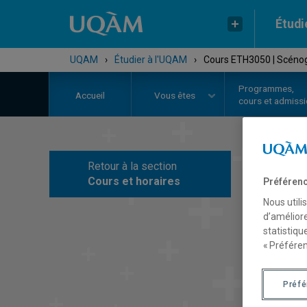
Étudi
UQAM
›
Étudier à l'UQAM
›
Cours ETH3050 | Scénog
Programmes,
Accueil
Vous êtes
cours et admiss
Retour à la section
C
Cours et horaires
Préférenc
Nous utili
d’améliore
statistiqu
« Préféren
Préf