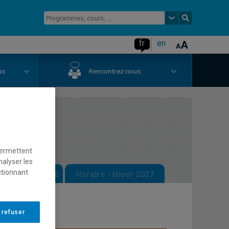
fr
en
us
Rencontrez-nous
II
permettent
nalyser les
ctionnant
 - Automne 2026
Horaire - Hiver 2027
 refuser