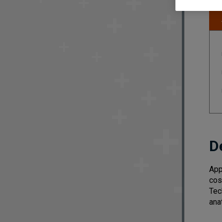
D
App
cos
Tec
ana