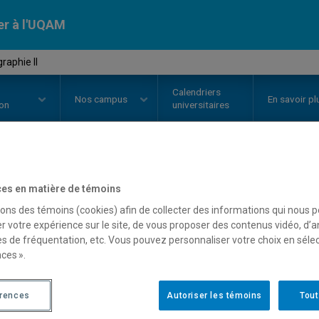
er à l'UQAM
raphie II
Calendriers
Nos
campus
En savoir pl
ion
universitaires
OURS
//
ETH3050
-
Scénographie 
es en matière de témoins
sons des témoins (cookies) afin de collecter des informations qui nous 
r votre expérience sur le site, de vous proposer des contenus vidéo, d’a
es de fréquentation, etc. Vous pouvez personnaliser votre choix en séle
Description
Horaire - Été 2026
Horaire
ces ».
érences
Autoriser les témoins
Tout