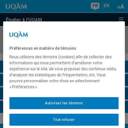
FR
EN
Étudier à l'UQAM
COURS
//
ETH5040
Création dramatique
Préférences en matière de témoins
Nous utilisons des témoins (cookies) afin de collecter des
informations qui nous permettent d’améliorer votre
Description du cours
expérience sur le site, de vous proposer des contenus vidéo,
d’analyser les statistiques de fréquentation, etc. Vous
Horaire - Été 2026
pouvez personnaliser votre choix en sélectionnant
« Préférences ».
Horaire - Automne 2026
Autoriser les témoins
Horaire - Hiver 2027
Tout refuser