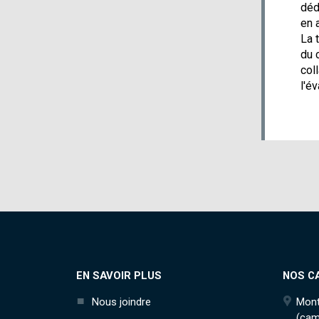
déd
en 
La 
du 
col
l'é
EN SAVOIR PLUS
NOS C
Nous joindre
Mont
(cam