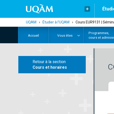
Étudi
UQAM
›
Étudier à l'UQAM
›
Cours EUR9131 | Sémina
Programmes,
Accueil
Vous êtes
cours et admiss
Retour à la section
C
Cours et horaires