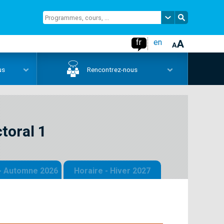
fr
en
us
Rencontrez-nous
toral 1
 - Automne 2026
Horaire - Hiver 2027