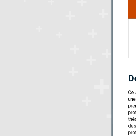
D
Ce 
une
pre
pro
thé
des
pro