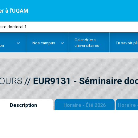
er à l'UQAM
ire doctoral 1
Calendriers
Nos
campus
En savoir pl
ion
universitaires
OURS
//
EUR9131
-
Séminaire doc
Description
Horaire - Été 2026
Horaire