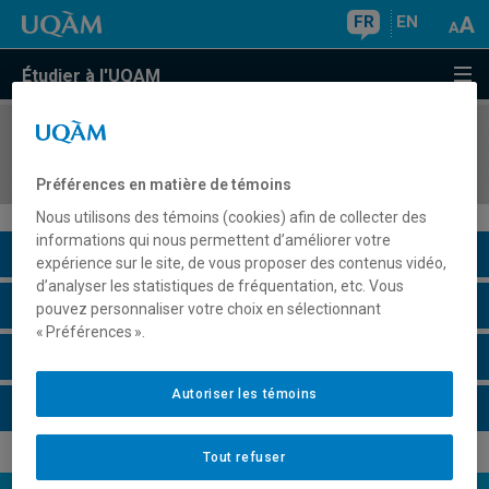
FR
EN
Étudier à l'UQAM
COURS
//
EUT1051
Dimensions sociales de la ville
Préférences en matière de témoins
Nous utilisons des témoins (cookies) afin de collecter des
informations qui nous permettent d’améliorer votre
Description du cours
expérience sur le site, de vous proposer des contenus vidéo,
d’analyser les statistiques de fréquentation, etc. Vous
Horaire - Été 2026
pouvez personnaliser votre choix en sélectionnant
« Préférences ».
Horaire - Automne 2026
Autoriser les témoins
Horaire - Hiver 2027
Tout refuser