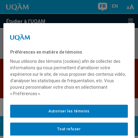
FR
EN
Étudier à l'UQAM
Aucun résultat
Préférences en matière de témoins
Nous utilisons des témoins (cookies) afin de collecter des
Les bases de données institutionnelles sont
informations qui nous permettent d’améliorer votre
expérience sur le site, de vous proposer des contenus vidéo,
indisponibles pour le moment. Veuillez
d’analyser les statistiques de fréquentation, etc. Vous
réessayer plus tard.
pouvez personnaliser votre choix en sélectionnant
Retour
« Préférences ».
Autoriser les témoins
UQAM
Nous joindre
Tout refuser