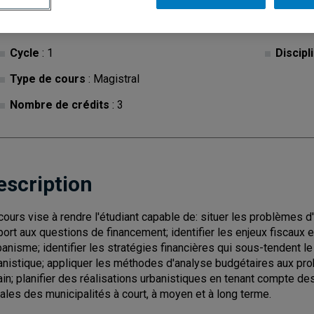
Cycle
: 1
Discipl
Type de cours
: Magistral
Nombre de crédits
: 3
escription
cours vise à rendre l'étudiant capable de: situer les problème
port aux questions de financement; identifier les enjeux fiscaux et
rbanisme; identifier les stratégies financières qui sous-tendent l
anistique; appliquer les méthodes d'analyse budgétaires aux 
ain; planifier des réalisations urbanistiques en tenant compte d
cales des municipalités à court, à moyen et à long terme.