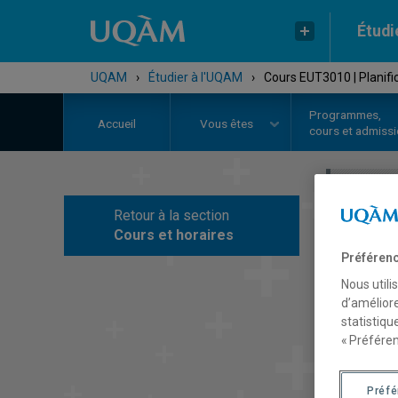
Étudi
UQAM
›
Étudier à l'UQAM
›
Cours EUT3010 | Planific
Programmes,
Accueil
Vous êtes
cours et admiss
Retour à la section
C
Cours et horaires
Préférenc
Nous utili
d’améliore
statistiqu
« Préféren
Préf