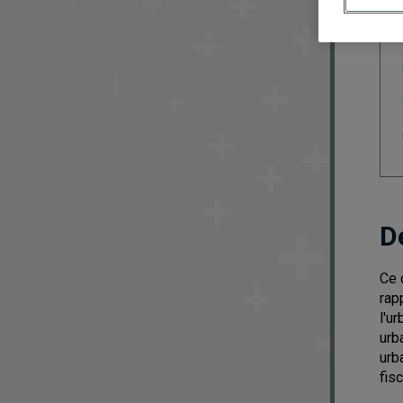
D
Ce 
rap
l'u
urb
urb
fis