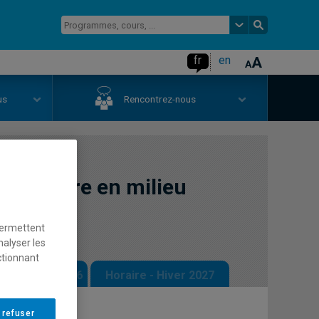
fr
en
us
Rencontrez-nous
financière en milieu
permettent
nalyser les
ctionnant
 - Automne 2026
Horaire - Hiver 2027
 refuser