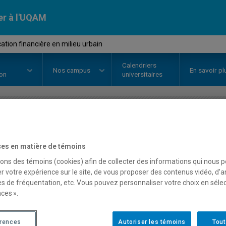
er à l'UQAM
ation financière en milieu urbain
Calendriers
Nos
campus
En savoir pl
ion
universitaires
OURS
//
EUT3010
-
Planification 
es en matière de témoins
urbain
sons des témoins (cookies) afin de collecter des informations qui nous 
r votre expérience sur le site, de vous proposer des contenus vidéo, d’a
es de fréquentation, etc. Vous pouvez personnaliser votre choix en séle
ces ».
Description
Horaire - Été 2026
Horaire
érences
Autoriser les témoins
Tout