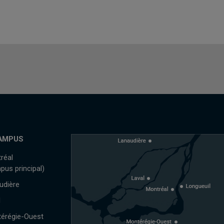
AMPUS
réal
pus principal)
udière
l
érégie-Ouest