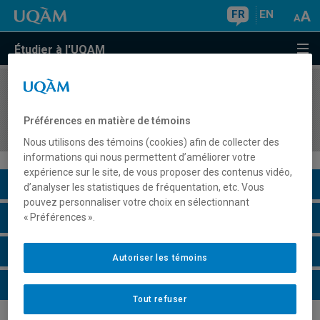
FR
EN
Étudier à l'UQAM
COURS
//
EUT5201
Stage en gestion des organisations et des
Préférences en matière de témoins
destinations touristiques
Nous utilisons des témoins (cookies) afin de collecter des
informations qui nous permettent d’améliorer votre
expérience sur le site, de vous proposer des contenus vidéo,
Description du cours
d’analyser les statistiques de fréquentation, etc. Vous
pouvez personnaliser votre choix en sélectionnant
Horaire - Été 2026
« Préférences ».
Horaire - Automne 2026
Autoriser les témoins
Horaire - Hiver 2027
Tout refuser