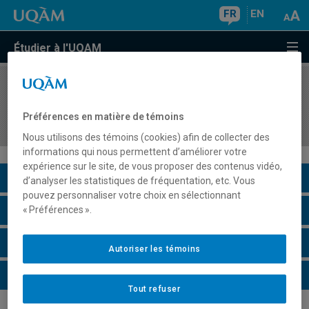
FR
EN
Étudier à l'UQAM
COURS
//
EUT5202
Stage hors-Québec en gestion des organisations
Préférences en matière de témoins
et des destinations touristiques
Nous utilisons des témoins (cookies) afin de collecter des
informations qui nous permettent d’améliorer votre
expérience sur le site, de vous proposer des contenus vidéo,
Description du cours
d’analyser les statistiques de fréquentation, etc. Vous
pouvez personnaliser votre choix en sélectionnant
Horaire - Été 2026
« Préférences ».
Horaire - Automne 2026
Autoriser les témoins
Horaire - Hiver 2027
Tout refuser