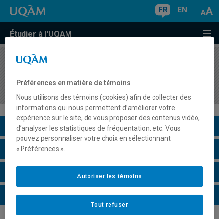
FR
EN
Étudier à l'UQAM
COURS
//
EUT5255
Stage en gestion des organisations et des
Préférences en matière de témoins
destinations touristiques III
Nous utilisons des témoins (cookies) afin de collecter des
informations qui nous permettent d’améliorer votre
expérience sur le site, de vous proposer des contenus vidéo,
Description du cours
d’analyser les statistiques de fréquentation, etc. Vous
pouvez personnaliser votre choix en sélectionnant
Horaire - Été 2026
« Préférences ».
Horaire - Automne 2026
Autoriser les témoins
Horaire - Hiver 2027
Tout refuser