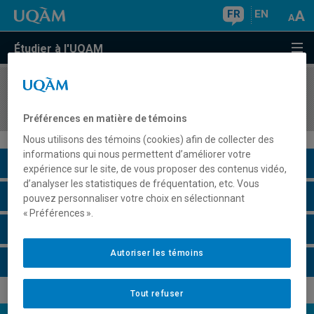
FR
EN
Étudier à l'UQAM
COURS
//
EUT5503
Terroir et gastronomie
Préférences en matière de témoins
Nous utilisons des témoins (cookies) afin de collecter des
informations qui nous permettent d’améliorer votre
Description du cours
expérience sur le site, de vous proposer des contenus vidéo,
d’analyser les statistiques de fréquentation, etc. Vous
Horaire - Été 2026
pouvez personnaliser votre choix en sélectionnant
« Préférences ».
Horaire - Automne 2026
Autoriser les témoins
Horaire - Hiver 2027
Tout refuser