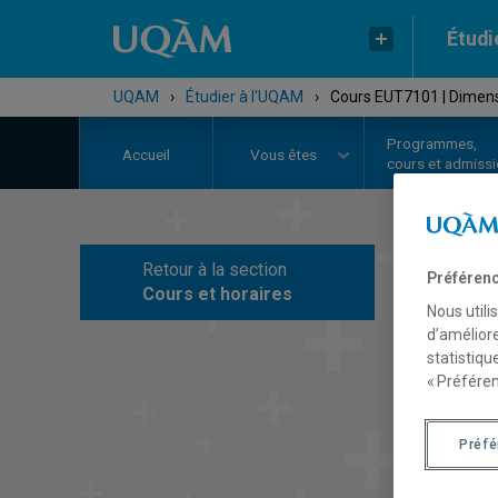
Étudi
UQAM
›
Étudier à l'UQAM
›
Cours EUT7101 | Dimensi
Programmes,
Accueil
Vous êtes
cours et admiss
Retour à la section
Préférenc
C
Cours et horaires
Nous utili
d’améliore
statistiqu
« Préféren
Préf