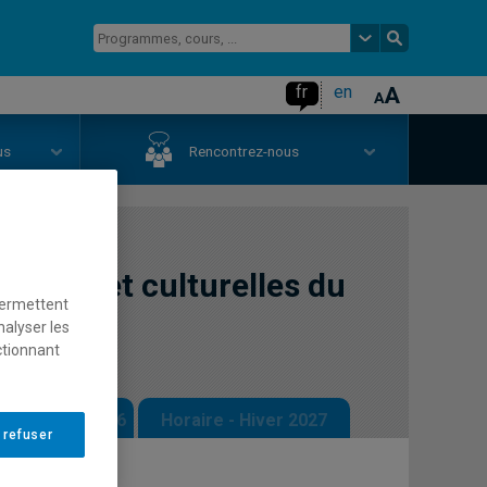
fr
en
us
Rencontrez-nous
ciales et culturelles du
permettent
nalyser les
ctionnant
 - Automne 2026
Horaire - Hiver 2027
 refuser