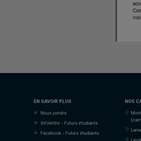
acc
Com
vis
EN SAVOIR PLUS
NOS C
Nous joindre
Mont
(cam
Infolettre - Futurs étudiants
Lana
Facebook - Futurs étudiants
Lava