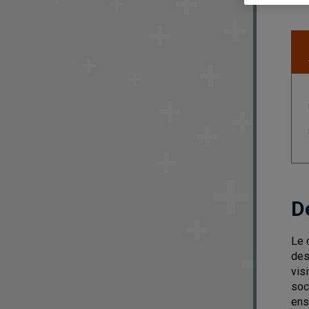
D
Le 
des
vis
soc
ens