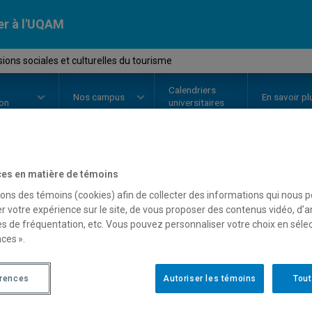
er à l'UQAM
ons sociales et culturelles du tourisme
Calendriers
Nos
campus
En savoir pl
ion
universitaires
es en matière de témoins
OURS
//
EUT7101
-
Dimensions so
sons des témoins (cookies) afin de collecter des informations qui nous 
tourisme
r votre expérience sur le site, de vous proposer des contenus vidéo, d’a
es de fréquentation, etc. Vous pouvez personnaliser votre choix en séle
ces ».
Description
Horaire - Été 2026
Horaire
érences
Autoriser les témoins
Tout