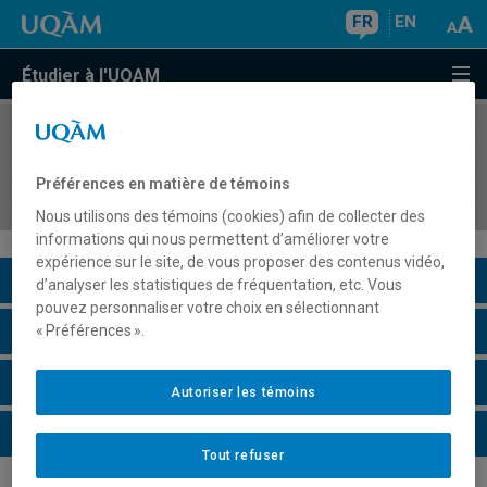
FR
EN
Étudier à l'UQAM
COURS
//
EUT8001
Méthodologie de recherche appliquée en
Préférences en matière de témoins
tourisme
Nous utilisons des témoins (cookies) afin de collecter des
informations qui nous permettent d’améliorer votre
expérience sur le site, de vous proposer des contenus vidéo,
Description du cours
d’analyser les statistiques de fréquentation, etc. Vous
pouvez personnaliser votre choix en sélectionnant
Horaire - Été 2026
« Préférences ».
Horaire - Automne 2026
Autoriser les témoins
Horaire - Hiver 2027
Tout refuser