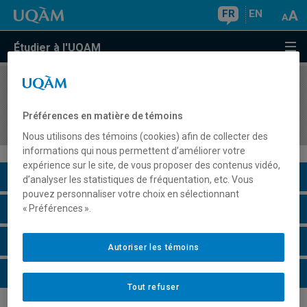
FR
EN
Étudier à l'UQAM
COURS
//
FAM010X
Introduction à la pratique des arts (hors
Préférences en matière de témoins
programme)
Nous utilisons des témoins (cookies) afin de collecter des
informations qui nous permettent d’améliorer votre
expérience sur le site, de vous proposer des contenus vidéo,
Description du cours
d’analyser les statistiques de fréquentation, etc. Vous
pouvez personnaliser votre choix en sélectionnant
Horaire - Été 2026
« Préférences ».
Horaire - Automne 2026
Autoriser les témoins
Horaire - Hiver 2027
Tout refuser