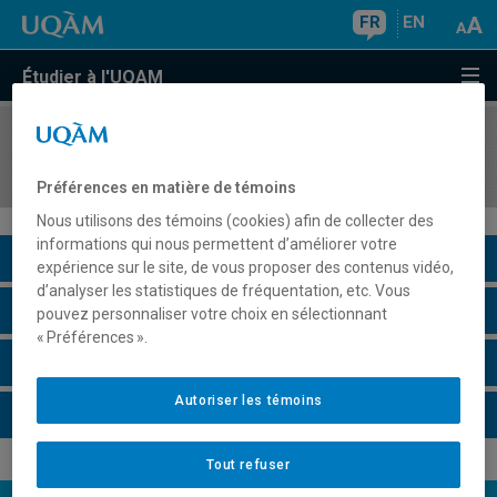
FR
EN
Étudier à l'UQAM
COURS
//
FAM300X
Problématiques actuelles en art
Préférences en matière de témoins
Nous utilisons des témoins (cookies) afin de collecter des
informations qui nous permettent d’améliorer votre
Description du cours
expérience sur le site, de vous proposer des contenus vidéo,
d’analyser les statistiques de fréquentation, etc. Vous
Horaire - Été 2026
pouvez personnaliser votre choix en sélectionnant
« Préférences ».
Horaire - Automne 2026
Autoriser les témoins
Horaire - Hiver 2027
Tout refuser