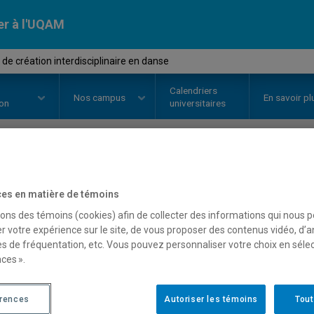
er à l'UQAM
de création interdisciplinaire en danse
Calendriers
Nos
campus
En savoir pl
ion
universitaires
OURS
//
FAM4005
-
Atelier de cré
es en matière de témoins
en danse
sons des témoins (cookies) afin de collecter des informations qui nous 
r votre expérience sur le site, de vous proposer des contenus vidéo, d’a
es de fréquentation, etc. Vous pouvez personnaliser votre choix en séle
ces ».
Description
Horaire - Été 2026
Horaire
érences
Autoriser les témoins
Tout