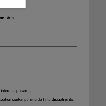
ine
: Arts
nterdisciplinaires;
tion contemporaine de l'interdisciplinarité.