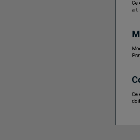
Ce 
art.
M
Mod
Pra
C
Ce 
doi