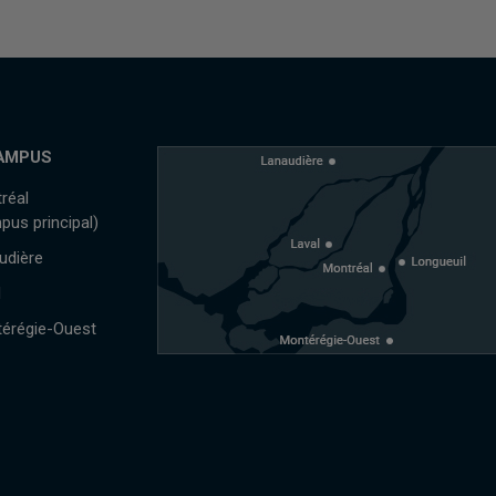
AMPUS
réal
pus principal)
udière
l
érégie-Ouest