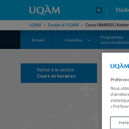
Étudi
UQAM
›
Étudier à l'UQAM
›
Cours FAM4005 | Atelier 
Programmes,
Accueil
Vous êtes
cours et admiss
Retour à la section
C
Cours et horaires
Préférenc
Nous utili
d’améliore
statistiqu
« Préféren
Préf