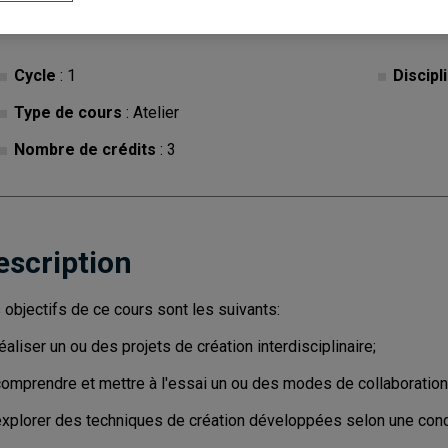
Cycle
: 1
Discipl
Type de cours
: Atelier
Nombre de crédits
: 3
escription
 objectifs de ce cours sont les suivants:
éaliser un ou des projets de création interdisciplinaire;
omprendre et mettre à l'essai un ou des modes de collaboration i
explorer des techniques de création développées selon une concep