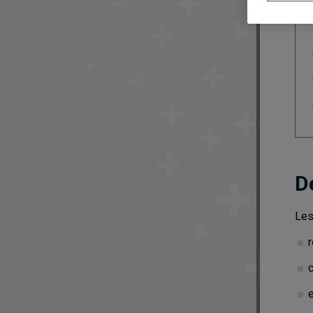
D
Les
r
c