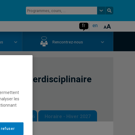
fr
en
us
Rencontrez-nous
ation interdisciplinaire
permettent
nalyser les
ctionnant
 - Automne 2026
Horaire - Hiver 2027
 refuser