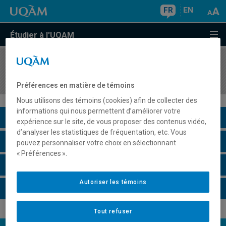
FR
EN
Étudier à l'UQAM
COURS
//
FAM420X
Arts et écologie
Préférences en matière de témoins
Nous utilisons des témoins (cookies) afin de collecter des
informations qui nous permettent d’améliorer votre
Description du cours
expérience sur le site, de vous proposer des contenus vidéo,
d’analyser les statistiques de fréquentation, etc. Vous
Horaire - Été 2026
pouvez personnaliser votre choix en sélectionnant
« Préférences ».
Horaire - Automne 2026
Autoriser les témoins
Horaire - Hiver 2027
Tout refuser