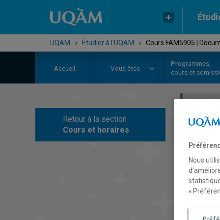
Étudi
UQAM
›
Étudier à l'UQAM
›
Cours FAM5905 | Docume
Programmes,
Accueil
Vous êtes
cours et admiss
Retour à la section
C
Cours et horaires
Préférenc
Nous utili
d’améliore
statistiqu
« Préféren
Préf