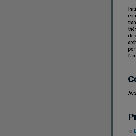
Ini
ent
tra
thé
des
arc
pers
l'a
C
Avo
P
B