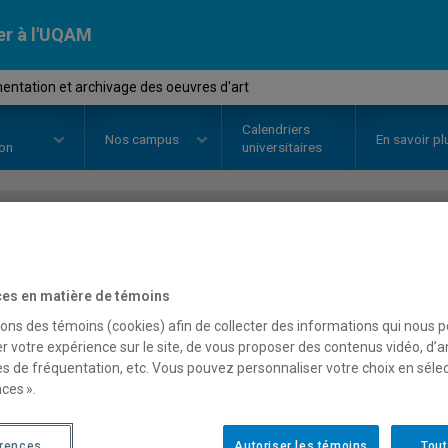
er à l'UQAM
ntation et archivage des oeuvres d'art
Calendriers
Nos
campus
En savoir pl
ion
universitaires
OURS
//
FAM5905
-
Documentatio
es en matière de témoins
oeuvres d'art
sons des témoins (cookies) afin de collecter des informations qui nous 
r votre expérience sur le site, de vous proposer des contenus vidéo, d’a
es de fréquentation, etc. Vous pouvez personnaliser votre choix en séle
Description
Horaire - Été 2026
Horaire
ces ».
érences
Autoriser les témoins
Tout