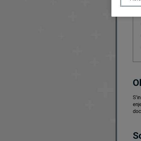
O
S'i
enj
doc
S