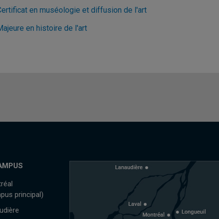
ertificat en muséologie et diffusion de l'art
ajeure en histoire de l'art
AMPUS
réal
pus principal)
udière