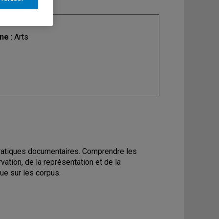
ine
: Arts
x pratiques documentaires. Comprendre les
vation, de la représentation et de la
ue sur les corpus.