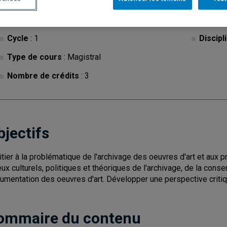
Cycle
: 1
Discipl
Type de cours
: Magistral
Nombre de crédits
: 3
bjectifs
nitier à la problématique de l'archivage des oeuvres d'art et au
eux culturels, politiques et théoriques de l'archivage, de la conser
umentation des oeuvres d'art. Développer une perspective critiq
ommaire du contenu