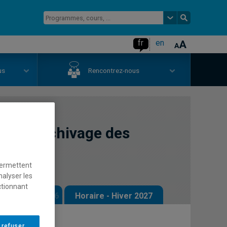
fr
en
us
Rencontrez-nous
n et archivage des
permettent
nalyser les
ctionnant
 - Automne 2026
Horaire - Hiver 2027
 refuser