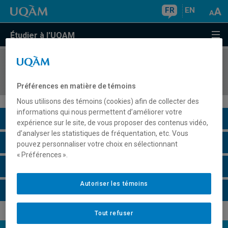
FR
EN
Étudier à l'UQAM
COURS
//
FCM1015
Parcours dans l'histoire du cinéma
Préférences en matière de témoins
Nous utilisons des témoins (cookies) afin de collecter des
informations qui nous permettent d’améliorer votre
Description du cours
expérience sur le site, de vous proposer des contenus vidéo,
d’analyser les statistiques de fréquentation, etc. Vous
Horaire - Été 2026
pouvez personnaliser votre choix en sélectionnant
« Préférences ».
Horaire - Automne 2026
Autoriser les témoins
Horaire - Hiver 2027
Tout refuser