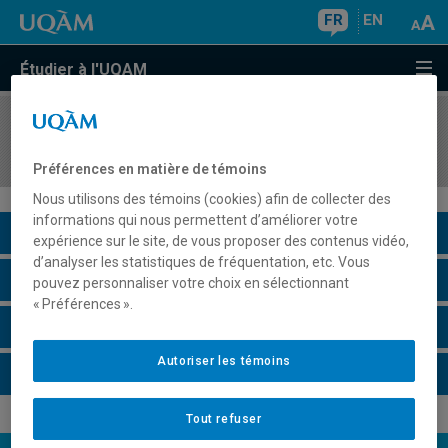
FR
EN
Étudier à l'UQAM
COURS
//
FCM2870
Analyse des jeux vidéo
Préférences en matière de témoins
Nous utilisons des témoins (cookies) afin de collecter des
informations qui nous permettent d’améliorer votre
Description du cours
expérience sur le site, de vous proposer des contenus vidéo,
d’analyser les statistiques de fréquentation, etc. Vous
Horaire - Été 2026
pouvez personnaliser votre choix en sélectionnant
« Préférences ».
Horaire - Automne 2026
Autoriser les témoins
Horaire - Hiver 2027
Tout refuser