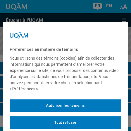
FR
EN
Étudier à l'UQAM
COURS
//
FCM7109
Stratégies de recherche mixtes
Préférences en matière de témoins
Nous utilisons des témoins (cookies) afin de collecter des
informations qui nous permettent d’améliorer votre
Description du cours
expérience sur le site, de vous proposer des contenus vidéo,
d’analyser les statistiques de fréquentation, etc. Vous
Horaire - Été 2026
pouvez personnaliser votre choix en sélectionnant
« Préférences ».
Horaire - Automne 2026
Autoriser les témoins
Horaire - Hiver 2027
Tout refuser