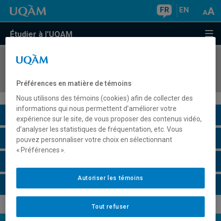
FR
EN
Étudier à l'UQAM
COURS
//
FCM910G
Communication et changement
Préférences en matière de témoins
Nous utilisons des témoins (cookies) afin de collecter des
informations qui nous permettent d’améliorer votre
Description du cours
expérience sur le site, de vous proposer des contenus vidéo,
d’analyser les statistiques de fréquentation, etc. Vous
Horaire - Été 2026
pouvez personnaliser votre choix en sélectionnant
« Préférences ».
Horaire - Automne 2026
Autoriser les témoins
Horaire - Hiver 2027
Tout refuser