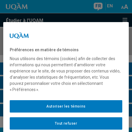
FR
EN
Étudier à l'UQAM
COURS
//
FCM9111
Thèse 1 : délimiter son domaine de recherche
Préférences en matière de témoins
Nous utilisons des témoins (cookies) afin de collecter des
informations qui nous permettent d’améliorer votre
Description du cours
expérience sur le site, de vous proposer des contenus vidéo,
d’analyser les statistiques de fréquentation, etc. Vous
Horaire - Été 2026
pouvez personnaliser votre choix en sélectionnant
« Préférences ».
Horaire - Automne 2026
Autoriser les témoins
Horaire - Hiver 2027
Tout refuser