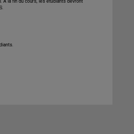
. À la fin du cours, les étudiants devront
S.
diants.