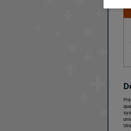
D
Pré
qua
sys
uni
tit