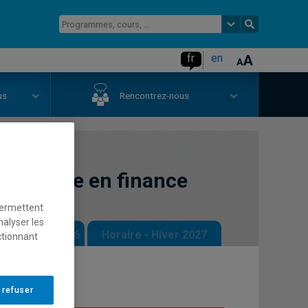
fr
en
us
Rencontrez-nous
echerche en finance
permettent
nalyser les
 - Automne 2026
Horaire - Hiver 2027
ctionnant
 refuser