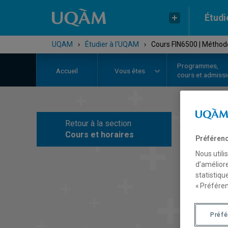
Étudi
UQAM
›
Étudier à l'UQAM
›
Cours FIN6500 | Méthod
Programmes,
Accueil
Vous êtes
cours et admiss
Retour à la section
C
Cours et horaires
Préférenc
Nous utili
d’améliore
statistiqu
« Préféren
Préf