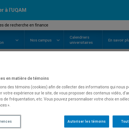
er à l'UQAM
es de recherche en finance
Calendriers
Nos
campus
En savoir pl
ion
universitaires
OURS
//
FIN6500
-
Méthodes de r
es en matière de témoins
sons des témoins (cookies) afin de collecter des informations qui nous 
r votre expérience sur le site, de vous proposer des contenus vidéo, d’a
Description
Horaire - Été 2026
Horaire
es de fréquentation, etc. Vous pouvez personnaliser votre choix en séle
ces ».
érences
Autoriser les témoins
Tout