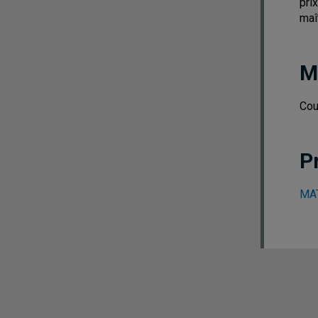
pri
maî
M
Cou
P
MAT