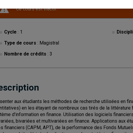
Ce cours est inactif.
Cycle
: 1
Discipl
Type de cours
: Magistral
Nombre de crédits
: 3
escription
senter aux étudiants les méthodes de recherche utilisées en fin
ntitatives) en les étayant de nombreux cas tirés de la littératur
tème d'information en finance. Utilisation des logiciels financie
variées, bivariées et multivariées en finance. Applications aux 
res financiers (CAPM, APT), de la performance des Fonds Mutuels, 