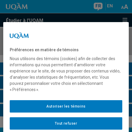
FR
EN
Étudier à l'UQAM
COURS
//
FLS2610
Résumé et compte-rendu
Préférences en matière de témoins
Nous utilisons des témoins (cookies) afin de collecter des
informations qui nous permettent d’améliorer votre
Description du cours
expérience sur le site, de vous proposer des contenus vidéo,
d’analyser les statistiques de fréquentation, etc. Vous
Horaire - Été 2026
pouvez personnaliser votre choix en sélectionnant
« Préférences ».
Horaire - Automne 2026
Autoriser les témoins
Horaire - Hiver 2027
Tout refuser