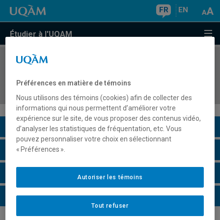
FR
EN
Étudier à l'UQAM
COURS
//
FLS7210
Français élémentaire sur objectifs universitaires
Préférences en matière de témoins
II
Nous utilisons des témoins (cookies) afin de collecter des
informations qui nous permettent d’améliorer votre
expérience sur le site, de vous proposer des contenus vidéo,
Description du cours
d’analyser les statistiques de fréquentation, etc. Vous
pouvez personnaliser votre choix en sélectionnant
Horaire - Été 2026
« Préférences ».
Horaire - Automne 2026
Autoriser les témoins
Horaire - Hiver 2027
Tout refuser