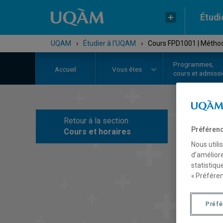
Étudi
UQAM
›
Étudier à l'UQAM
›
Cours FPD1001 | Méthodo
Programmes,
Accueil
Vous êtes
cours et admiss
Retour à la section
C
Préférenc
Cours et horaires
Nous utili
d’améliore
statistiqu
« Préféren
Préf