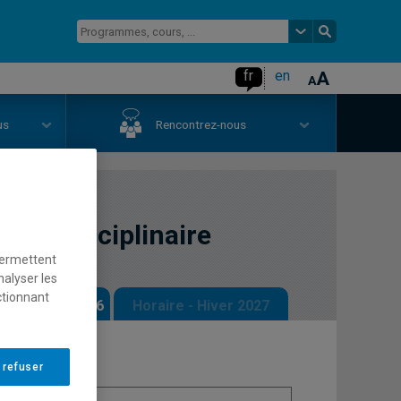
fr
en
us
Rencontrez-nous
interdisciplinaire
permettent
nalyser les
ctionnant
 - Automne 2026
Horaire - Hiver 2027
 refuser