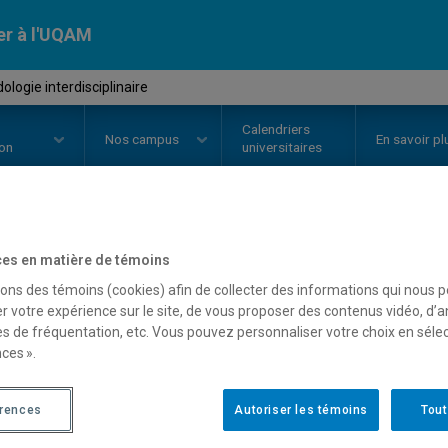
er à l'UQAM
logie interdisciplinaire
Calendriers
Nos
campus
En savoir pl
ion
universitaires
OURS
//
FPD1001
-
Méthodologie 
es en matière de témoins
sons des témoins (cookies) afin de collecter des informations qui nous 
r votre expérience sur le site, de vous proposer des contenus vidéo, d’a
es de fréquentation, etc. Vous pouvez personnaliser votre choix en séle
Description
Horaire - Été 2026
Horaire
ces ».
érences
Autoriser les témoins
Tout