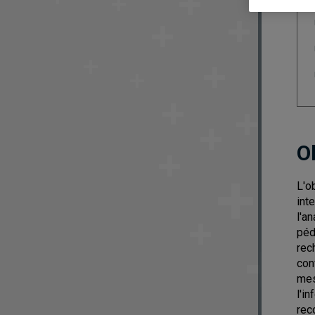
O
L'o
int
l'a
péd
rec
con
mes
l'i
rec