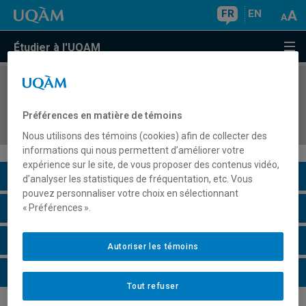
FR
EN
Étudier à l'UQAM
COURS
//
FPD5010
Clinique de droit international des droits de la
Préférences en matière de témoins
personne 1
Nous utilisons des témoins (cookies) afin de collecter des
informations qui nous permettent d’améliorer votre
expérience sur le site, de vous proposer des contenus vidéo,
Description du cours
d’analyser les statistiques de fréquentation, etc. Vous
pouvez personnaliser votre choix en sélectionnant
Horaire - Été 2026
« Préférences ».
Horaire - Automne 2026
Autoriser les témoins
Horaire - Hiver 2027
Tout refuser