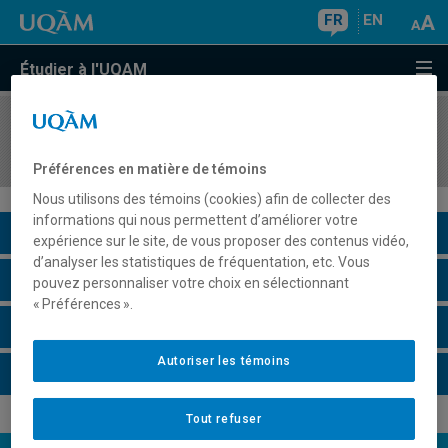
FR
EN
Étudier à l'UQAM
COURS
//
FPD550F
Simulation de l'OACI
Préférences en matière de témoins
Nous utilisons des témoins (cookies) afin de collecter des
informations qui nous permettent d’améliorer votre
Description du cours
expérience sur le site, de vous proposer des contenus vidéo,
d’analyser les statistiques de fréquentation, etc. Vous
Horaire - Été 2026
pouvez personnaliser votre choix en sélectionnant
« Préférences ».
Horaire - Automne 2026
Autoriser les témoins
Horaire - Hiver 2027
Tout refuser