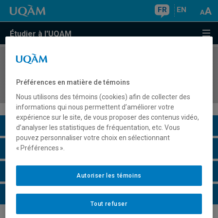
FR
EN
Étudier à l'UQAM
COURS
//
FPE2170
Introduction à la recherche en éducation à la
Préférences en matière de témoins
petite enfance
Nous utilisons des témoins (cookies) afin de collecter des
informations qui nous permettent d’améliorer votre
expérience sur le site, de vous proposer des contenus vidéo,
Description du cours
d’analyser les statistiques de fréquentation, etc. Vous
pouvez personnaliser votre choix en sélectionnant
Horaire - Été 2026
« Préférences ».
Horaire - Automne 2026
Autoriser les témoins
Horaire - Hiver 2027
Tout refuser