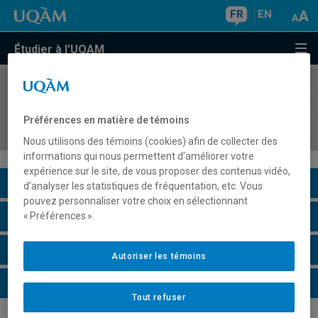
FR
EN
Étudier à l'UQAM
COURS
//
FPE2800
Initiation à l'évaluation de programmes et de
Préférences en matière de témoins
projets en développement de carrière
Nous utilisons des témoins (cookies) afin de collecter des
informations qui nous permettent d’améliorer votre
expérience sur le site, de vous proposer des contenus vidéo,
Description du cours
d’analyser les statistiques de fréquentation, etc. Vous
pouvez personnaliser votre choix en sélectionnant
Horaire - Été 2026
« Préférences ».
Horaire - Automne 2026
Autoriser les témoins
Horaire - Hiver 2027
Tout refuser