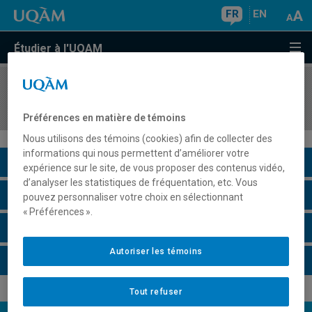
FR
EN
Étudier à l'UQAM
COURS
//
FPE4511
Évaluation des apprentissages au primaire
Préférences en matière de témoins
Nous utilisons des témoins (cookies) afin de collecter des
informations qui nous permettent d’améliorer votre
Description du cours
expérience sur le site, de vous proposer des contenus vidéo,
d’analyser les statistiques de fréquentation, etc. Vous
Horaire - Été 2026
pouvez personnaliser votre choix en sélectionnant
« Préférences ».
Horaire - Automne 2026
Autoriser les témoins
Horaire - Hiver 2027
Tout refuser