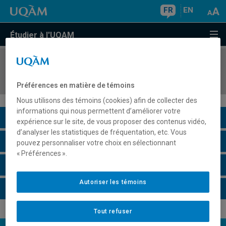
FR
EN
Étudier à l'UQAM
COURS
//
FPE7281
Axiologie de l'éducation et réflexions éthiques
Préférences en matière de témoins
Nous utilisons des témoins (cookies) afin de collecter des
informations qui nous permettent d’améliorer votre
Description du cours
expérience sur le site, de vous proposer des contenus vidéo,
d’analyser les statistiques de fréquentation, etc. Vous
Horaire - Été 2026
pouvez personnaliser votre choix en sélectionnant
« Préférences ».
Horaire - Automne 2026
Autoriser les témoins
Horaire - Hiver 2027
Tout refuser